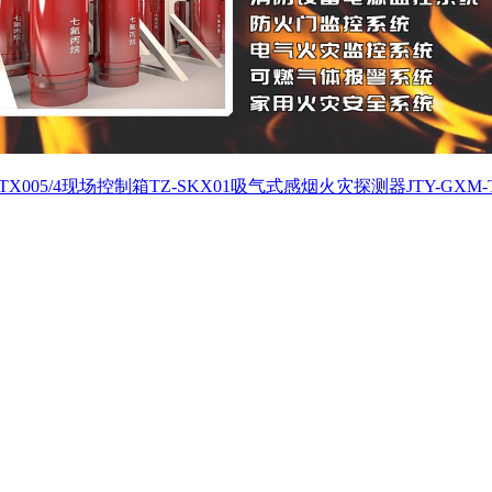
X005/4
现场控制箱TZ-SKX01
吸气式感烟火灾探测器JTY-GXM-T