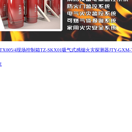
X005/4
现场控制箱TZ-SKX01
吸气式感烟火灾探测器JTY-GXM-T
统