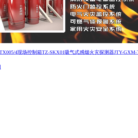
X005/4
现场控制箱TZ-SKX01
吸气式感烟火灾探测器JTY-GXM-T
列