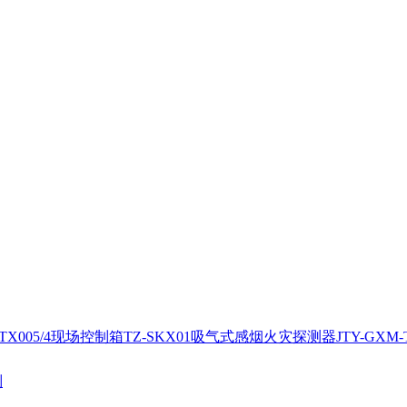
X005/4
现场控制箱TZ-SKX01
吸气式感烟火灾探测器JTY-GXM-T
列