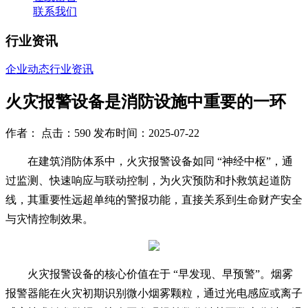
联系我们
行业资讯
企业动态
行业资讯
火灾报警设备是消防设施中重要的一环
作者： 点击：590 发布时间：2025-07-22
在建筑消防体系中，火灾报警设备如同 “神经中枢”，通
过监测、快速响应与联动控制，为火灾预防和扑救筑起道防
线，其重要性远超单纯的警报功能，直接关系到生命财产安全
与灾情控制效果。
火灾报警设备的核心价值在于 “早发现、早预警”。烟雾
报警器能在火灾初期识别微小烟雾颗粒，通过光电感应或离子