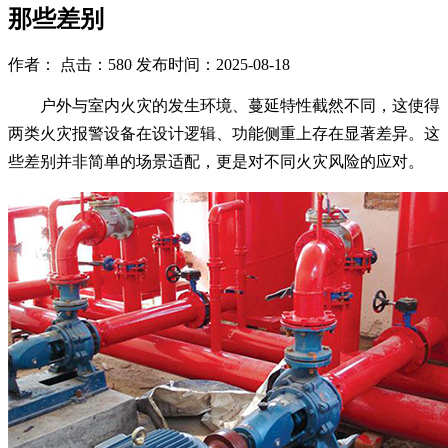
那些差别
作者： 点击：580 发布时间：2025-08-18
户外与室内火灾的发生环境、蔓延特性截然不同，这使得
两类火灾报警设备在设计逻辑、功能侧重上存在显著差异。这
些差别并非简单的场景适配，更是对不同火灾风险的应对。