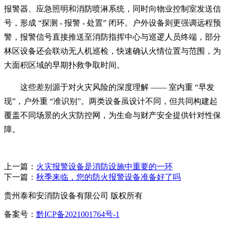
报警器、应急照明和消防喷淋系统，同时向物业控制室发送信
号，形成 “探测 - 报警 - 处置” 闭环。户外设备则更强调远程预
警，报警信号直接推送至消防指挥中心与巡逻人员终端，部分
林区设备还会联动无人机巡检，快速确认火情位置与范围，为
大面积区域的早期扑救争取时间。
这些差别源于对火灾风险的深度理解 —— 室内重 “早发
现”，户外重 “准识别”。两类设备虽设计不同，但共同构建起
覆盖不同场景的火灾防控网，为生命与财产安全提供针对性保
障。
上一篇：
火灾报警设备是消防设施中重要的一环
下一篇：
秋季来临，您的防火报警设备准备好了吗
贵州泰和安消防设备有限公司 版权所有
备案号：
黔ICP备2021001764号-1