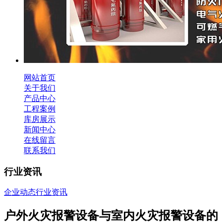
网站首页
关于我们
产品中心
工程案例
库房展示
新闻中心
在线留言
联系我们
行业资讯
企业动态
行业资讯
户外火灾报警设备与室内火灾报警设备的