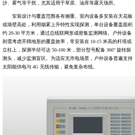
沙、雾气等干扰，尤其适用于草原、油库等露天场所。
安装设计与覆盖范围各有侧重。室内设备多安装在天花板
或墙壁高处，利用烟雾上升特性实现探测，单台设备覆盖面积
约 20-30 平方米，通过总线联网形成密集监测网络。户外设备
则需考虑开阔地形的覆盖效率，常安装在 10-15 米高的杆塔或
立柱上，探测半径可达 50-100 米，部分型号配备 360° 旋转探
测头，减少监测盲区。为适应无市电场景，户外设备普遍支持
太阳能供电与 4G 无线传输，避免复杂布线。