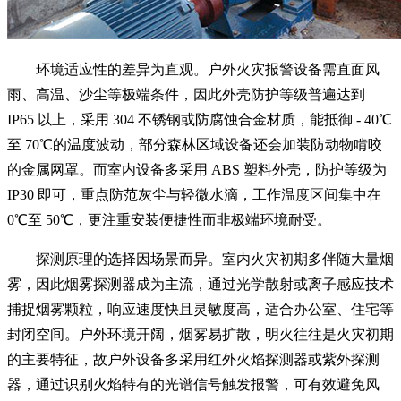
环境适应性的差异为直观。户外火灾报警设备需直面风
雨、高温、沙尘等极端条件，因此外壳防护等级普遍达到
IP65 以上，采用 304 不锈钢或防腐蚀合金材质，能抵御 - 40℃
至 70℃的温度波动，部分森林区域设备还会加装防动物啃咬
的金属网罩。而室内设备多采用 ABS 塑料外壳，防护等级为
IP30 即可，重点防范灰尘与轻微水滴，工作温度区间集中在
0℃至 50℃，更注重安装便捷性而非极端环境耐受。
探测原理的选择因场景而异。室内火灾初期多伴随大量烟
雾，因此烟雾探测器成为主流，通过光学散射或离子感应技术
捕捉烟雾颗粒，响应速度快且灵敏度高，适合办公室、住宅等
封闭空间。户外环境开阔，烟雾易扩散，明火往往是火灾初期
的主要特征，故户外设备多采用红外火焰探测器或紫外探测
器，通过识别火焰特有的光谱信号触发报警，可有效避免风