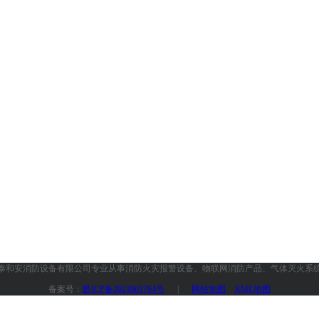
泰和安消防设备有限公司专业从事消防火灾报警设备、物联网消防产品、气体灭火系
备案号：
黔ICP备2021001764号
|
网站地图
XML地图