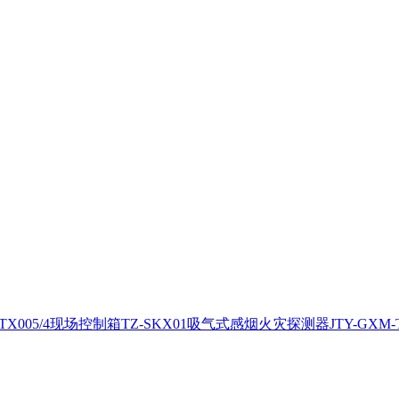
X005/4
现场控制箱TZ-SKX01
吸气式感烟火灾探测器JTY-GXM-T